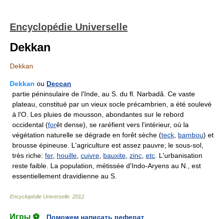
Encyclopédie Universelle
Dekkan
Dekkan
Dekkan
ou
Deccan
partie péninsulaire de l'Inde, au S. du fl. Narbadâ. Ce vaste
plateau, constitué par un vieux socle précambrien, a été soulevé
à l'O. Les pluies de mousson, abondantes sur le rebord
occidental (
for
êt dense), se raréfient vers l'intérieur, où la
végétation naturelle se dégrade en forêt sèche (
teck
,
bambou
) et
brousse épineuse. L'agriculture est assez pauvre; le sous-sol,
très riche:
fer
,
houille
,
cuivre
,
bauxite
,
zinc
,
etc
. L'urbanisation
reste faible. La population, métissée d'Indo-Aryens au N., est
essentiellement dravidienne au S.
Encyclopédie Universelle
.
2012
.
Игры ⚽
Поможем написать реферат