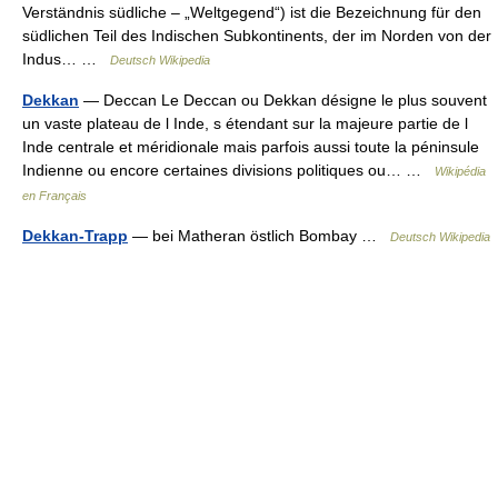
Verständnis südliche – „Weltgegend“) ist die Bezeichnung für den
südlichen Teil des Indischen Subkontinents, der im Norden von der
Indus… …
Deutsch Wikipedia
Dekkan
— Deccan Le Deccan ou Dekkan désigne le plus souvent
un vaste plateau de l Inde, s étendant sur la majeure partie de l
Inde centrale et méridionale mais parfois aussi toute la péninsule
Indienne ou encore certaines divisions politiques ou… …
Wikipédia
en Français
Dekkan-Trapp
— bei Matheran östlich Bombay …
Deutsch Wikipedia