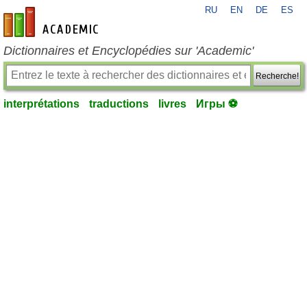
RU
EN
DE
ES
fr-academic.com
Dictionnaires et Encyclopédies sur 'Academic'
Recherche!
interprétations
traductions
livres
Игры ⚽