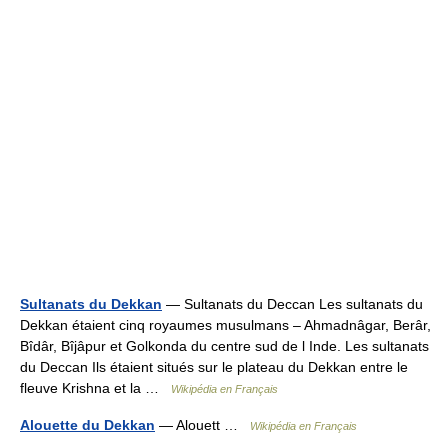
Sultanats du Dekkan
— Sultanats du Deccan Les sultanats du
Dekkan étaient cinq royaumes musulmans – Ahmadnâgar, Berâr,
Bîdâr, Bîjâpur et Golkonda du centre sud de l Inde. Les sultanats
du Deccan Ils étaient situés sur le plateau du Dekkan entre le
fleuve Krishna et la …
Wikipédia en Français
Alouette du Dekkan
— Alouett …
Wikipédia en Français