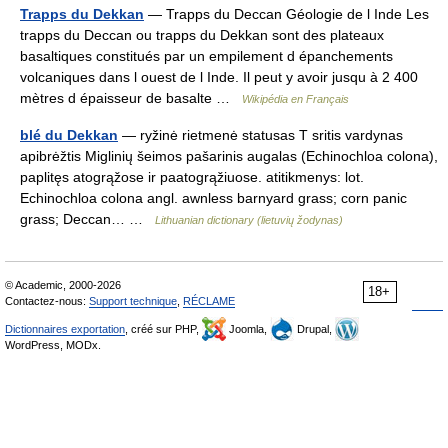
Trapps du Dekkan
— Trapps du Deccan Géologie de l Inde Les
trapps du Deccan ou trapps du Dekkan sont des plateaux
basaltiques constitués par un empilement d épanchements
volcaniques dans l ouest de l Inde. Il peut y avoir jusqu à 2 400
mètres d épaisseur de basalte …
Wikipédia en Français
blé du Dekkan
— ryžinė rietmenė statusas T sritis vardynas
apibrėžtis Miglinių šeimos pašarinis augalas (Echinochloa colona),
paplitęs atogrąžose ir paatogrąžiuose. atitikmenys: lot.
Echinochloa colona angl. awnless barnyard grass; corn panic
grass; Deccan… …
Lithuanian dictionary (lietuvių žodynas)
© Academic, 2000-2026
18+
Contactez-nous:
Support technique
,
RÉCLAME
Dictionnaires exportation
, créé sur PHP,
Joomla,
Drupal,
WordPress, MODx.